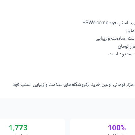
نپ فود HBWelcome
ته سلامت و زیبایی
د محدود است
1,773
100%