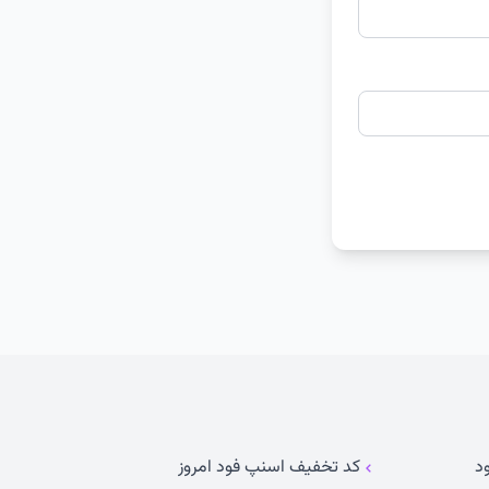
د
کد تخفیف اسنپ فود امروز