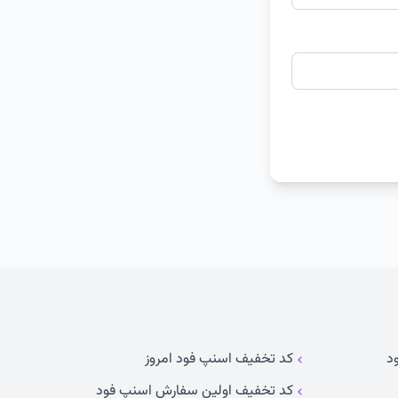
د
کد تخفیف اسنپ فود امروز
کد تخفیف اولین سفارش اسنپ فود