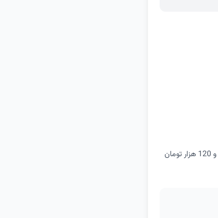
با خرید بیش از 250 هزار تومان از رستوران‌های اسنپ فود این کد تخفیف را استفاده کنید و 120 هزار تومان