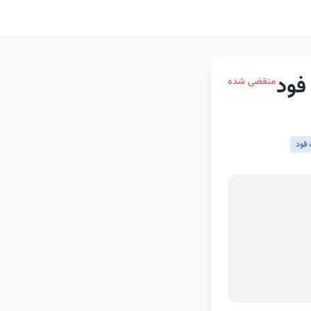
منقضی شده
فود