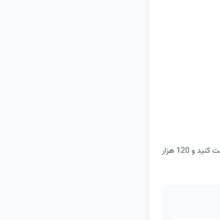
با خرید حداقل 250 هزار تومان از رستوران و کافه اسنپ فود می‌توانید این کد تخفیف را ثبت کنید و 120 هزار