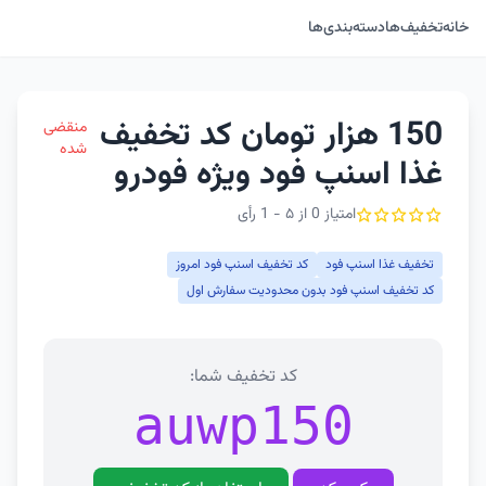
خانه
تخفیف‌ها
دسته‌بندی‌ها
150 هزار تومان کد تخفیف
منقضی
شده
غذا اسنپ فود ویژه فودرو
امتیاز 0 از ۵ - 1 رأی
تخفیف غذا اسنپ فود
کد تخفیف اسنپ فود امروز
کد تخفیف اسنپ فود بدون محدودیت سفارش اول
کد تخفیف شما:
auwp150