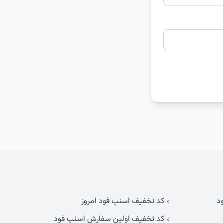
د
کد تخفیف اسنپ فود امروز
کد تخفیف اولین سفارش اسنپ فود