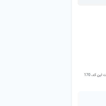
در اولین خرید بالای 300 هزار تومان از سرویس رستوران یا کافه اسنپ فود، می‌توانید با ثبت این کد، 170